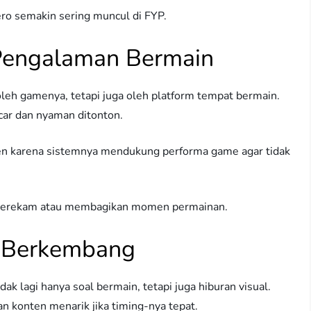
ro semakin sering muncul di FYP.
Pengalaman Bermain
leh gamenya, tetapi juga oleh platform tempat bermain.
car dan nyaman ditonton.
ten karena sistemnya mendukung performa game agar tidak
n merekam atau membagikan momen permainan.
s Berkembang
 lagi hanya soal bermain, tetapi juga hiburan visual.
 konten menarik jika timing-nya tepat.