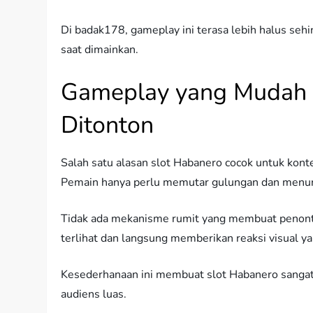
Di badak178, gameplay ini terasa lebih halus seh
saat dimainkan.
Gameplay yang Mudah 
Ditonton
Salah satu alasan slot Habanero cocok untuk kont
Pemain hanya perlu memutar gulungan dan menun
Tidak ada mekanisme rumit yang membuat penonto
terlihat dan langsung memberikan reaksi visual ya
Kesederhanaan ini membuat slot Habanero sangat
audiens luas.