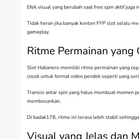
Efek visual yang berubah saat free spin aktif jug
Tidak heran jika banyak konten FYP slot selalu m
gameplay.
Ritme Permainan yang 
Slot Habanero memiliki ritme permainan yang cepa
cocok untuk format video pendek seperti yang ser
Transisi antar spin yang halus membuat momen pe
membosankan.
Di badak178, ritme ini terasa lebih stabil sehin
Visual yang Jelas dan