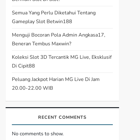
Semua Yang Perlu Diketahui Tentang
Gameplay Slot Betwin188
Menguji Bocoran Pola Admin Angkasa17,
Beneran Tembus Maxwin?
Koleksi Slot 3D Tercantik MG Live, Eksklusif
Di Cipit88
Peluang Jackpot Harian MG Live Di Jam
20.00-22.00 WIB
RECENT COMMENTS
No comments to show.