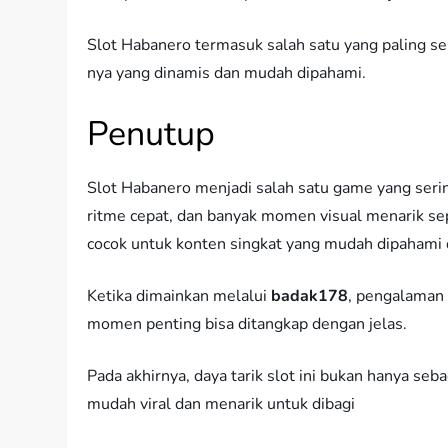
Slot Habanero termasuk salah satu yang paling se
nya yang dinamis dan mudah dipahami.
Penutup
Slot Habanero menjadi salah satu game yang seri
ritme cepat, dan banyak momen visual menarik se
cocok untuk konten singkat yang mudah dipahami 
Ketika dimainkan melalui
badak178
, pengalaman 
momen penting bisa ditangkap dengan jelas.
Pada akhirnya, daya tarik slot ini bukan hanya seb
mudah viral dan menarik untuk dibagi