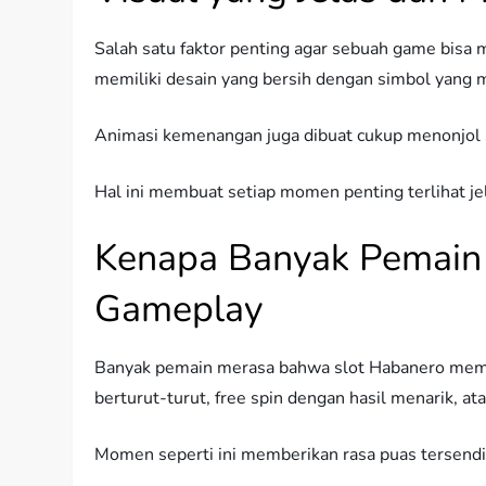
Salah satu faktor penting agar sebuah game bisa 
memiliki desain yang bersih dengan simbol yang m
Animasi kemenangan juga dibuat cukup menonjol 
Hal ini membuat setiap momen penting terlihat je
Kenapa Banyak Pemain
Gameplay
Banyak pemain merasa bahwa slot Habanero memili
berturut-turut, free spin dengan hasil menarik, at
Momen seperti ini memberikan rasa puas tersendir