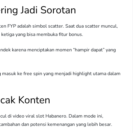
ing Jadi Sorotan
en FYP adalah simbol scatter. Saat dua scatter muncul,
ketiga yang bisa membuka fitur bonus.
pendek karena menciptakan momen “hampir dapat” yang
ng masuk ke free spin yang menjadi highlight utama dalam
ncak Konten
ncul di video viral slot Habanero. Dalam mode ini,
n tambahan dan potensi kemenangan yang lebih besar.