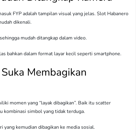
masuk FYP adalah tampilan visual yang jelas. Slot Habanero
udah dikenali.
sehingga mudah ditangkap dalam video.
las bahkan dalam format layar kecil seperti smartphone.
 Suka Membagikan
ki momen yang “layak dibagikan”. Baik itu scatter
au kombinasi simbol yang tidak terduga.
i yang kemudian dibagikan ke media sosial.