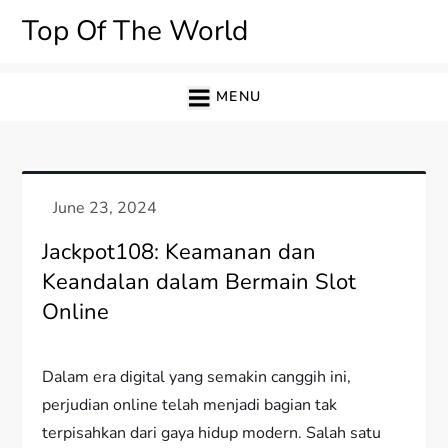
Skip
Top Of The World
to
content
MENU
Jackpot108: Keamanan dan
Keandalan dalam Bermain Slot
Online
Dalam era digital yang semakin canggih ini,
perjudian online telah menjadi bagian tak
terpisahkan dari gaya hidup modern. Salah satu