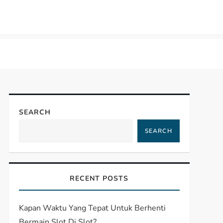
SEARCH
SEARCH
RECENT POSTS
Kapan Waktu Yang Tepat Untuk Berhenti
Bermain Slot Di Slot?