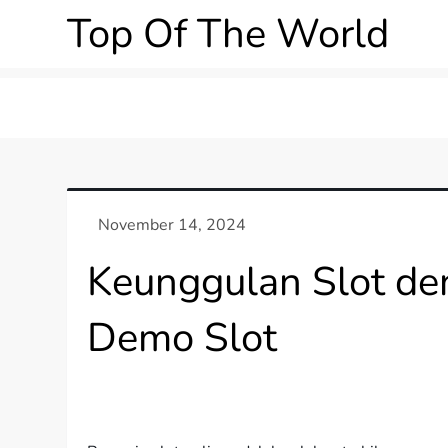
Skip
Top Of The World
to
content
Keunggulan Slot de
Demo Slot