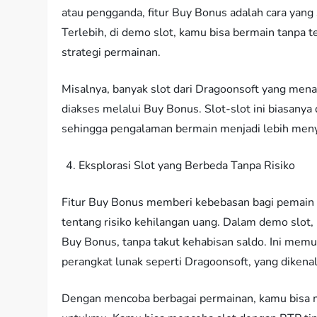
atau pengganda, fitur Buy Bonus adalah cara ya
Terlebih, di demo slot, kamu bisa bermain tanpa te
strategi permainan.
Misalnya, banyak slot dari Dragoonsoft yang mena
diakses melalui Buy Bonus. Slot-slot ini biasany
sehingga pengalaman bermain menjadi lebih me
Eksplorasi Slot yang Berbeda Tanpa Risiko
Fitur Buy Bonus memberi kebebasan bagi pemain u
tentang risiko kehilangan uang. Dalam demo slo
Buy Bonus, tanpa takut kehabisan saldo. Ini mem
perangkat lunak seperti Dragoonsoft, yang dikenal
Dengan mencoba berbagai permainan, kamu bisa m