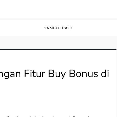
SAMPLE PAGE
ngan Fitur Buy Bonus di