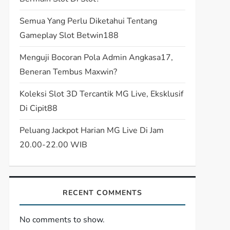
Semua Yang Perlu Diketahui Tentang
Gameplay Slot Betwin188
Menguji Bocoran Pola Admin Angkasa17,
Beneran Tembus Maxwin?
Koleksi Slot 3D Tercantik MG Live, Eksklusif
Di Cipit88
Peluang Jackpot Harian MG Live Di Jam
20.00-22.00 WIB
RECENT COMMENTS
No comments to show.