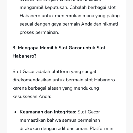
mengambil keputusan. Cobalah berbagai slot
Habanero untuk menemukan mana yang paling
sesuai dengan gaya bermain Anda dan nikmati
proses permainan.
3. Mengapa Memilih Slot Gacor untuk Slot
Habanero?
Slot Gacor adalah platform yang sangat
direkomendasikan untuk bermain slot Habanero
karena berbagai alasan yang mendukung
kesuksesan Anda:
Keamanan dan Integritas:
Slot Gacor
memastikan bahwa semua permainan
dilakukan dengan adil dan aman. Platform ini