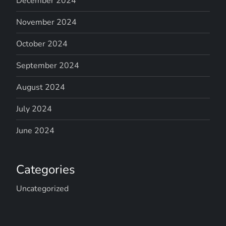
December 2024
November 2024
October 2024
September 2024
August 2024
July 2024
June 2024
Categories
Uncategorized