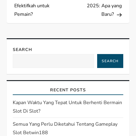
s
Efektifkah untuk
2025: Apa yang
Pemain?
Baru?
t
n
a
SEARCH
SEARCH
v
i
RECENT POSTS
g
Kapan Waktu Yang Tepat Untuk Berhenti Bermain
a
Slot Di Slot?
t
Semua Yang Perlu Diketahui Tentang Gameplay
Slot Betwin188