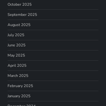
October 2025
September 2025
August 2025
July 2025
June 2025
May 2025
April 2025
March 2025
February 2025
January 2025