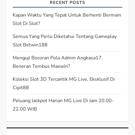
RECENT POSTS
g
Kapan Waktu Yang Tepat Untuk Berhenti Bermain
a
Slot Di Slot?
t
Semua Yang Perlu Diketahui Tentang Gameplay
Slot Betwin188
i
Menguji Bocoran Pola Admin Angkasa17,
o
Beneran Tembus Maxwin?
n
Koleksi Slot 3D Tercantik MG Live, Eksklusif Di
Cipit88
Peluang Jackpot Harian MG Live Di Jam 20.00-
22.00 WIB