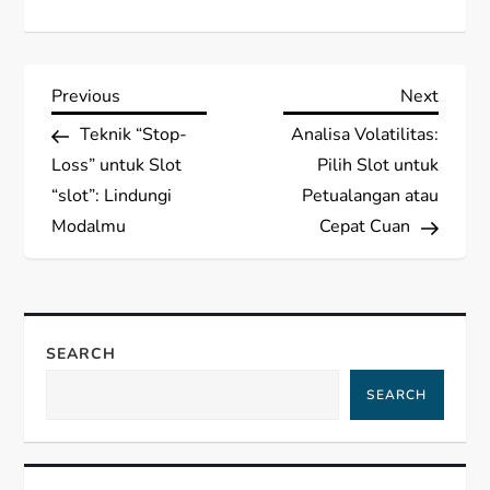
P
Previous
Next
Previous
Next
Post
Post
Teknik “Stop-
Analisa Volatilitas:
o
Loss” untuk Slot
Pilih Slot untuk
s
“slot”: Lindungi
Petualangan atau
Modalmu
Cepat Cuan
t
n
a
SEARCH
SEARCH
v
i