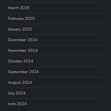
March 2025
February 2025
January 2025
December 2024
November 2024
October 2024
September 2024
August 2024
July 2024
June 2024