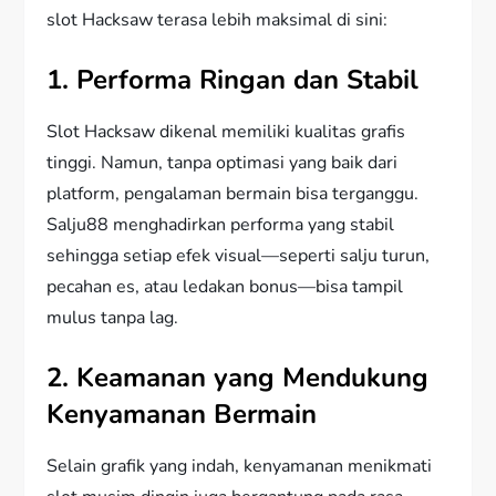
slot Hacksaw terasa lebih maksimal di sini:
1. Performa Ringan dan Stabil
Slot Hacksaw dikenal memiliki kualitas grafis
tinggi. Namun, tanpa optimasi yang baik dari
platform, pengalaman bermain bisa terganggu.
Salju88 menghadirkan performa yang stabil
sehingga setiap efek visual—seperti salju turun,
pecahan es, atau ledakan bonus—bisa tampil
mulus tanpa lag.
2. Keamanan yang Mendukung
Kenyamanan Bermain
Selain grafik yang indah, kenyamanan menikmati