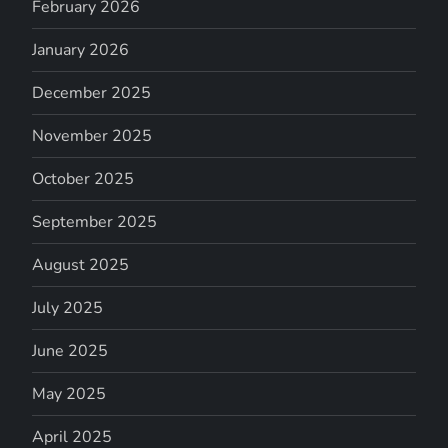
February 2026
January 2026
December 2025
November 2025
October 2025
September 2025
August 2025
July 2025
June 2025
May 2025
April 2025