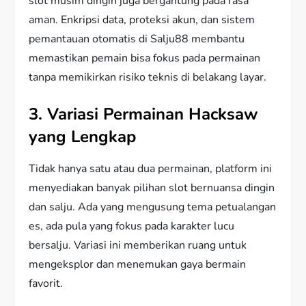
slot musim dingin juga bergantung pada rasa
aman. Enkripsi data, proteksi akun, dan sistem
pemantauan otomatis di Salju88 membantu
memastikan pemain bisa fokus pada permainan
tanpa memikirkan risiko teknis di belakang layar.
3. Variasi Permainan Hacksaw
yang Lengkap
Tidak hanya satu atau dua permainan, platform ini
menyediakan banyak pilihan slot bernuansa dingin
dan salju. Ada yang mengusung tema petualangan
es, ada pula yang fokus pada karakter lucu
bersalju. Variasi ini memberikan ruang untuk
mengeksplor dan menemukan gaya bermain
favorit.