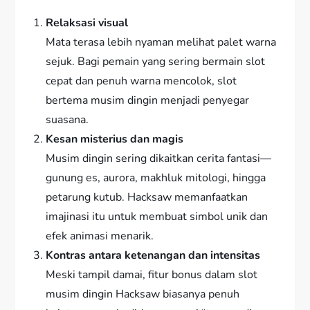
Relaksasi visual
Mata terasa lebih nyaman melihat palet warna
sejuk. Bagi pemain yang sering bermain slot
cepat dan penuh warna mencolok, slot
bertema musim dingin menjadi penyegar
suasana.
Kesan misterius dan magis
Musim dingin sering dikaitkan cerita fantasi—
gunung es, aurora, makhluk mitologi, hingga
petarung kutub. Hacksaw memanfaatkan
imajinasi itu untuk membuat simbol unik dan
efek animasi menarik.
Kontras antara ketenangan dan intensitas
Meski tampil damai, fitur bonus dalam slot
musim dingin Hacksaw biasanya penuh