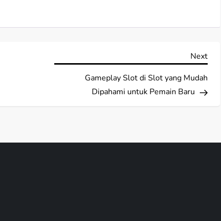
Nex
Next
Pos
Gameplay Slot di Slot yang Mudah
Dipahami untuk Pemain Baru