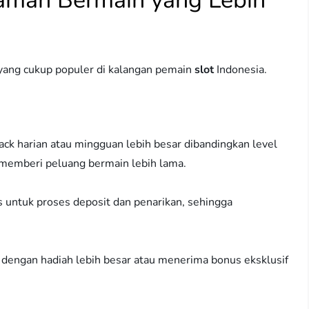
laman Bermain yang Lebih
 yang cukup populer di kalangan pemain
slot
Indonesia.
k harian atau mingguan lebih besar dibandingkan level
 memberi peluang bermain lebih lama.
as untuk proses deposit dan penarikan, sehingga
dengan hadiah lebih besar atau menerima bonus eksklusif