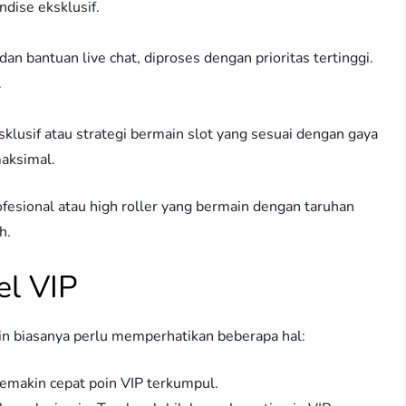
ndise eksklusif.
an bantuan live chat, diproses dengan prioritas tertinggi.
.
lusif atau strategi bermain slot yang sesuai dengan gaya
aksimal.
fesional atau high roller yang bermain dengan taruhan
h.
el VIP
in biasanya perlu memperhatikan beberapa hal:
semakin cepat poin VIP terkumpul.