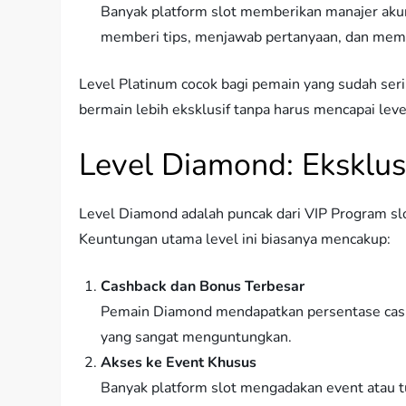
Banyak platform slot memberikan manajer ak
memberi tips, menjawab pertanyaan, dan membe
Level Platinum cocok bagi pemain yang sudah ser
bermain lebih eksklusif tanpa harus mencapai level
Level Diamond: Eksklus
Level Diamond adalah puncak dari VIP Program slot
Keuntungan utama level ini biasanya mencakup:
Cashback dan Bonus Terbesar
Pemain Diamond mendapatkan persentase cashb
yang sangat menguntungkan.
Akses ke Event Khusus
Banyak platform slot mengadakan event atau