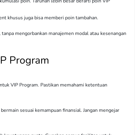
umulasi poin. Taruhan lebih besar berarti poin VIP
ent khusus juga bisa memberi poin tambahan.
evel tanpa mengorbankan manajemen modal atau kesenangan
IP Program
 untuk VIP Program. Pastikan memahami ketentuan
 bermain sesuai kemampuan finansial. Jangan mengejar