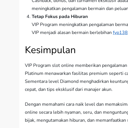
Cashback, bonus, dan turnamen eksklusif adal
meningkatkan pengalaman bermain dan pelua
Tetap Fokus pada Hiburan
VIP Program meningkatkan pengalaman bermain,
VIP menjadi alasan bermain berlebihan
fyp138
Kesimpulan
VIP Program slot online memberikan pengalaman 
Platinum menawarkan fasilitas premium seperti cas
Sementara level Diamond menghadirkan keuntung
cepat, dan tips eksklusif dari manajer akun.
Dengan memahami cara naik level dan memaksimalk
online secara lebih nyaman, seru, dan menguntung
bijak, mengutamakan hiburan, dan memanfaatka