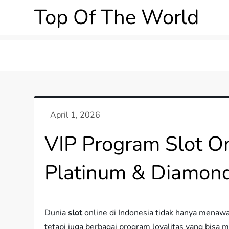
Skip
Top Of The World
to
content
VIP Program Slot O
Platinum & Diamon
Dunia
slot
online di Indonesia tidak hanya menaw
tetapi juga berbagai program loyalitas yang bis