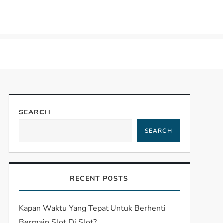
SEARCH
SEARCH
RECENT POSTS
Kapan Waktu Yang Tepat Untuk Berhenti
Bermain Slot Di Slot?